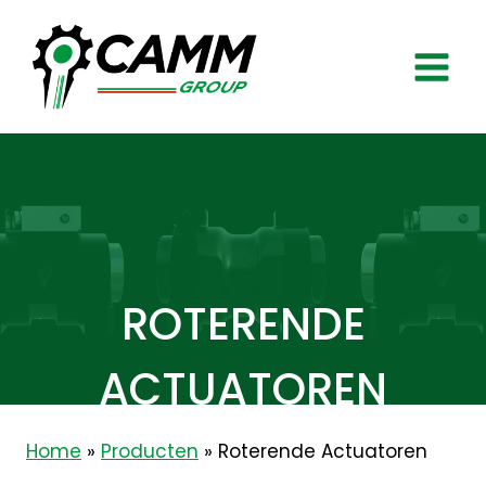
Doorgaan
naar
inhoud
ROTERENDE
ACTUATOREN
Home
»
Producten
»
Roterende Actuatoren