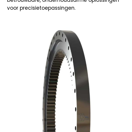
betrouwbare, onderhoudsarme oplos­singen
voor precisietoepassingen.