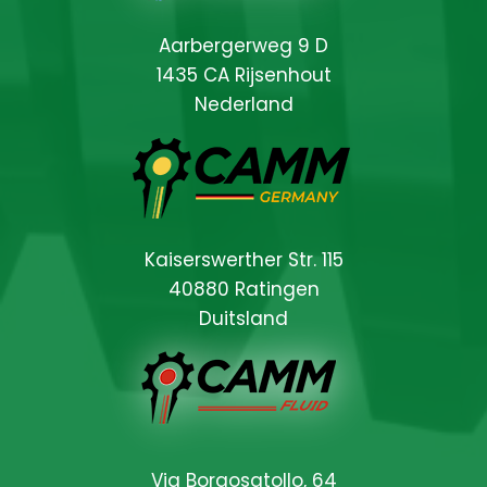
Aarbergerweg 9 D
1435 CA Rijsenhout
Nederland
Kaiserswerther Str. 115
40880 Ratingen
Duitsland
Locations
Via Borgosatollo, 64