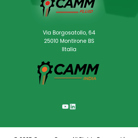
Via Borgosatollo, 64
25010 Montirone BS
IItalia
YouTube
LinkedIn