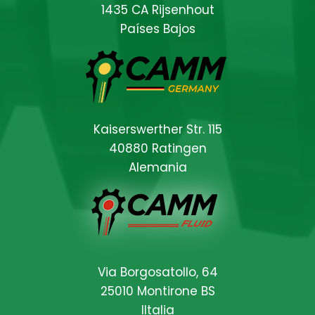
1435 CA Rijsenhout
Países Bajos
Kaiserswerther Str. 115
40880 Ratingen
Alemania
Locations
Via Borgosatollo, 64
25010 Montirone BS
IItalia