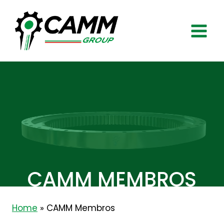
Saltar
al
contenido
CAMM MEMBROS
Home
»
CAMM Membros