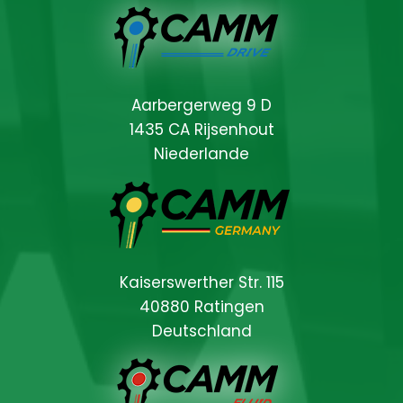
Aarbergerweg 9 D
1435 CA Rijsenhout
Niederlande
Kaiserswerther Str. 115
40880 Ratingen
Deutschland
Locations