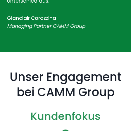
Unterschied aus.
Gianclair Corazzina
Managing Partner CAMM Group
Unser Engagement
bei CAMM Group
Nachhaltigkeit und
Kundenfokus
Vielseitigkeit
Innovation
Qualität