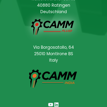
40880 Ratingen
Deutschland
Locations
Via Borgosatollo, 64
25010 Montirone BS
Italy
YouTube
LinkedIn